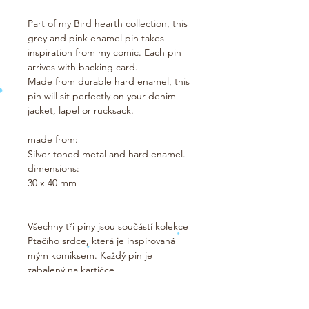
Part of my Bird hearth collection, this 
grey and pink enamel pin takes 
inspiration from my comic. Each pin 
arrives with backing card.
Made from durable hard enamel, this 
pin will sit perfectly on your denim 
jacket, lapel or rucksack. 
made from:
Silver toned metal and hard enamel.
dimensions:
30 x 40 mm
Všechny tři piny jsou součástí kolekce 
Ptačího srdce, která je inspirovaná 
mým komiksem. Každý pin je 
zabalený na kartičce.
Vyrobeno ze odolného tvrdého 
emailu.  